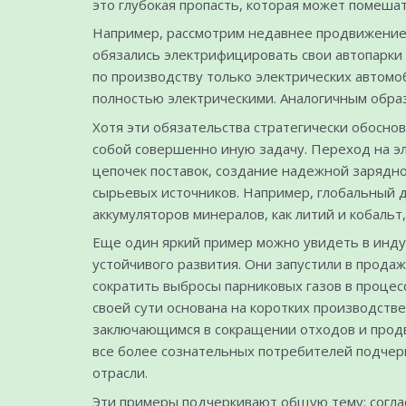
это глубокая пропасть, которая может помеша
Например, рассмотрим недавнее продвижение э
обязались электрифицировать свои автопарки 
по производству только электрических автомоб
полностью электрическими. Аналогичным образ
Хотя эти обязательства стратегически обосно
собой совершенно иную задачу. Переход на эл
цепочек поставок, создание надежной зарядно
сырьевых источников. Например, глобальный 
аккумуляторов минералов, как литий и кобальт
Еще один яркий пример можно увидеть в индус
устойчивого развития. Они запустили в прода
сократить выбросы парниковых газов в процес
своей сути основана на коротких производств
заключающимся в сокращении отходов и продв
все более сознательных потребителей подчер
отрасли.
Эти примеры подчеркивают общую тему: согла