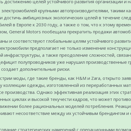
ть достижению целей устойчивого развития организации и н
лектромобилей крупными автопроизводителями, такими как 
и достичь амбициозных экологических целей в течение след
илей в Европе к 2030 году, а также о том, что к этому вре
ом, General Motors пообещала прекратить продажи автомоби
ваны и соответствуют глобальным целям устойчивого развит
ектромобили предполагает не только изменение конструкци
й инфраструктуры, а также преодоление сложностей, связан
дефицит полупроводников уже нарушил производственные гра
, создает дополнительные риски.
трии моды, где такие бренды, как H&M и Zara, открыто заяв
жу коллекции одежды, изготовленной из переработанных мате
се производства. Однако эффективная реализация этих стра
енных циклах и высокой текучести кадров, что может против
ижении более рациональных моделей потребления. Реакция 
кивают несоответствие между их устойчивым брендингом и
сование стратегических намерений с операционными возмож