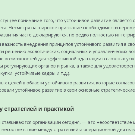
стущее понимание того, что устойчивое развитие является 
еса. Несмотря на широкое признание необходимости переме
 развития часто декларируются, но редко полностью интегри
важность внедрения принципов устойчивого развития в свои
и решению экологических, социальных и управленческих во
ше возможностей для эффективной адаптации в сложных усло
ны регулирующих органов и рынка, а также для удовлетворе
упки, устойчивые кадры и т.д.).
х целей в области устойчивого развития, которые согласов
ировали устойчивое развитие в свои основные стратегически
 стратегией и практикой
и сталкиваются организации сегодня, — это несоответствие
ое несоответствие между стратегией и операционной деятел